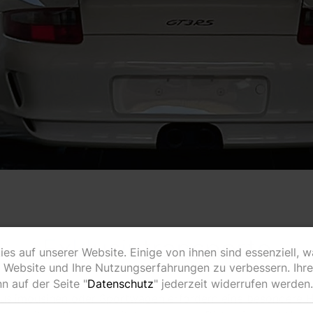
Exklusivtransporte
es auf unserer Website. Einige von ihnen sind essenziell, 
e Website und Ihre Nutzungserfahrungen zu verbessern. Ihr
nn auf der Seite "
Datenschutz
" jederzeit widerrufen werden.
xuslimousinen oder Sportwagen erfordern eine besondere 