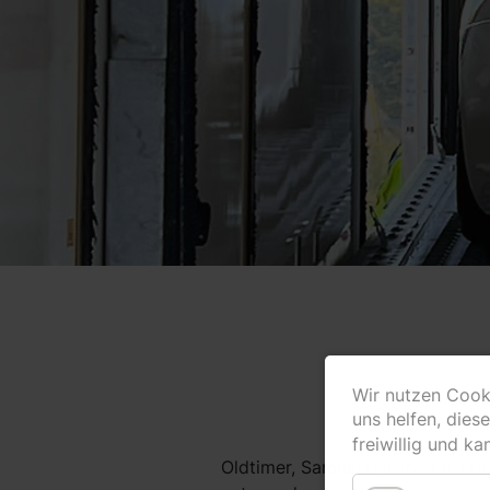
Wir nutzen Cooki
uns helfen, dies
freiwillig und ka
Oldtimer, Sammlungsstücke, Lu