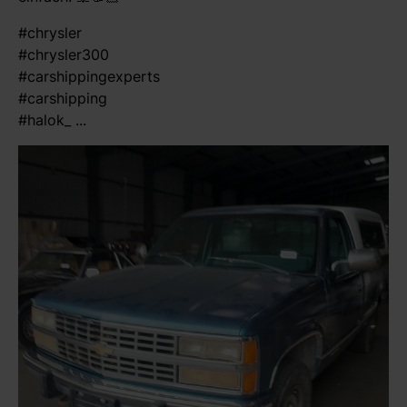
#chrysler
#chrysler300
#carshippingexperts
#carshipping
#halok_ ...