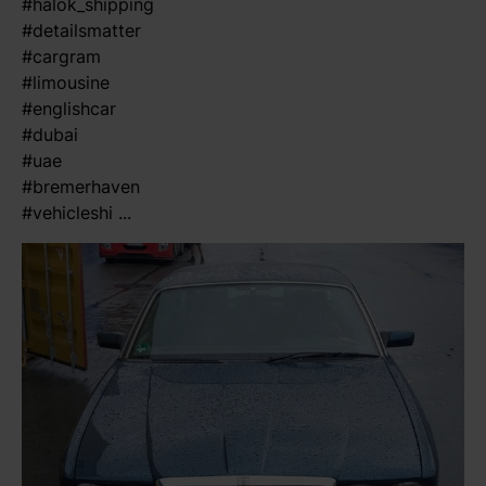
#halok_shipping
#detailsmatter
#cargram
#limousine
#englishcar
#dubai
#uae
#bremerhaven
#vehicleshi ...