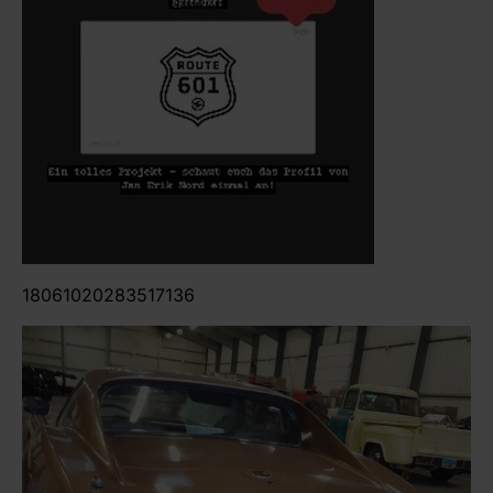
18061020283517136