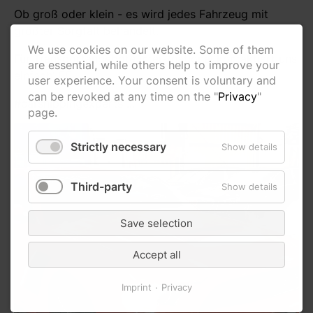
Ob groß oder klein - es wird jedes Fahrzeug mit
größter Sorgfalt behandelt.
We use cookies on our website. Some of them
Für Transportangebote inter-/national kontaktiert uns
are essential, while others help to improve your
einfach! 👍🏻
user experience. Your consent is voluntary and
can be revoked at any time on the "
Privacy
"
#carshippingexperts ...
page.
Strictly necessary
Show details
Third-party
Show details
Save selection
Accept all
Imprint
Privacy